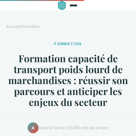
Accueil
›
Formation
FORMATION
Formation capacité de
transport poids lourd de
marchandises : réussir son
parcours et anticiper les
enjeux du secteur
Adem
2 février 2026
6 min de lecture
A