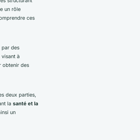
es structurant
e un rôle
 Comprendre ces
 par des
visant à
r obtenir des
es deux parties,
ant la
santé et la
insi un