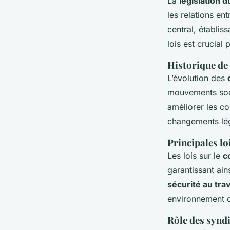
La
législation d
les relations e
central, établis
lois est crucial
Historique de 
L’évolution des
mouvements soc
améliorer les co
changements légis
Principales lo
Les lois sur le
c
garantissant ain
sécurité au trav
environnement de
Rôle des synd