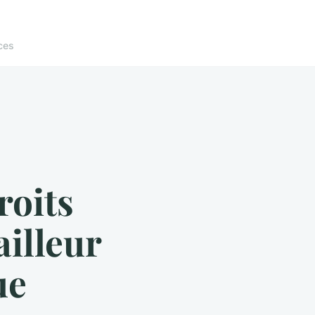
ces
roits
illeur
ue