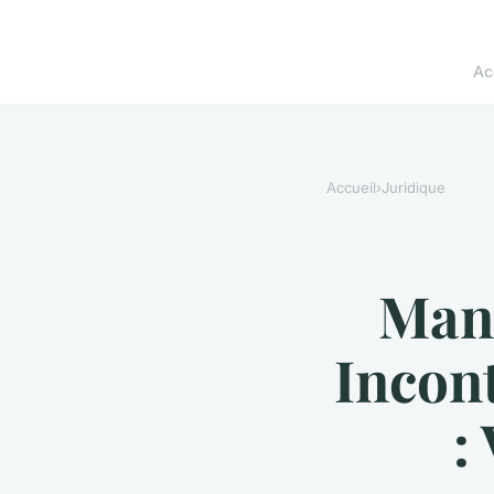
Ac
Accueil
›
Juridique
Manu
Incon
: