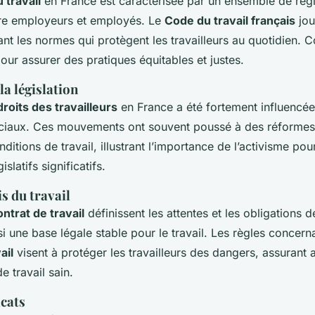
u travail
en France est caractérisée par un ensemble de règl
ntre employeurs et employés. Le
Code du travail français
jou
sant les normes qui protègent les travailleurs au quotidien.
 pour assurer des pratiques équitables et justes.
la législation
droits des travailleurs
en France a été fortement influencée
iaux. Ces mouvements ont souvent poussé à des réformes 
nditions de travail, illustrant l’importance de l’activisme pou
latifs significatifs.
is du travail
ontrat de travail
définissent les attentes et les obligations d
si une base légale stable pour le travail. Les règles concern
ail
visent à protéger les travailleurs des dangers, assurant a
 travail sain.
icats