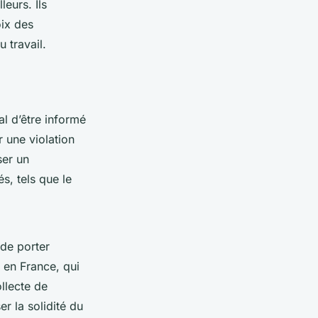
leurs. Ils
oix des
 travail.
ial d’être informé
r une violation
ser un
s, tels que le
 de porter
en France, qui
ollecte de
r la solidité du