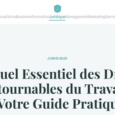
cueil
Actu
Business
Formation
Juridique
Management
Marketing
Servi
JURIDIQUE
el Essentiel des D
tournables du Trava
 Votre Guide Pratiq