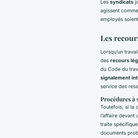
Les
syndicats
jo
agissent comme m
employés soient 
Les recours
Lorsqu’un travai
des
recours lé
du Code du trava
signalement in
service des res
Procédures à s
Toutefois, si la
l’affaire devant
traite spécifique
documents proban